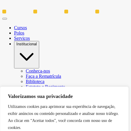
Cursos
Polos
Serviços
Institucional
Conheça-nos
Faça a Rematrícula
Biblioteca
Estatuto e Regimento
Regulamento Extraordinário Aproveitamento
Valorizamos sua privacidade
Resoluções e Portarias
Política de Privacidade
Utilizamos cookies para aprimorar sua experiência de navegação,
Egressos
CPA – Comissão Própria de Avaliação
exibir anúncios ou conteúdo personalizado e analisar nosso tráfego.
Núcleo de Prática Jurídica
Ao clicar em “Aceitar todos”, você concorda com nosso uso de
Revistas
cookies.
Projeto de Extensão