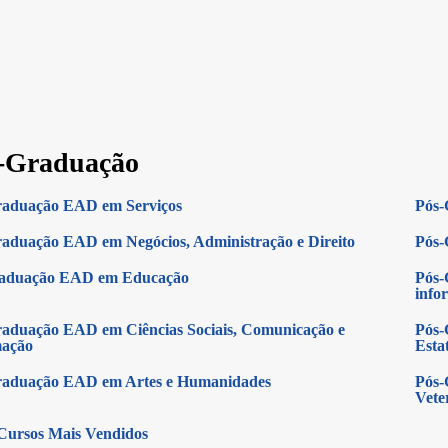
-Graduação
raduação EAD em Serviços
Pós-
aduação EAD em Negócios, Administração e Direito
Pós-
raduação EAD em Educação
Pós-
info
aduação EAD em Ciências Sociais, Comunicação e
Pós-
mação
Estat
raduação EAD em Artes e Humanidades
Pós-
Vete
Cursos Mais Vendidos