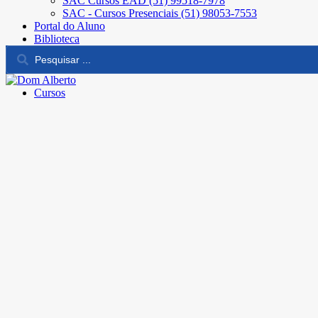
SAC Cursos EAD (51) 99518-7978
SAC - Cursos Presenciais (51) 98053-7553
Portal do Aluno
Biblioteca
Cursos