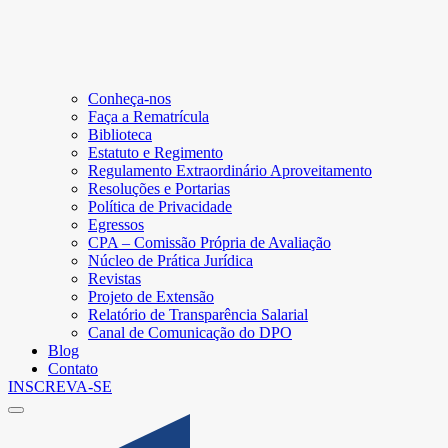
Conheça-nos
Faça a Rematrícula
Biblioteca
Estatuto e Regimento
Regulamento Extraordinário Aproveitamento
Resoluções e Portarias
Política de Privacidade
Egressos
CPA – Comissão Própria de Avaliação
Núcleo de Prática Jurídica
Revistas
Projeto de Extensão
Relatório de Transparência Salarial
Canal de Comunicação do DPO
Blog
Contato
INSCREVA-SE