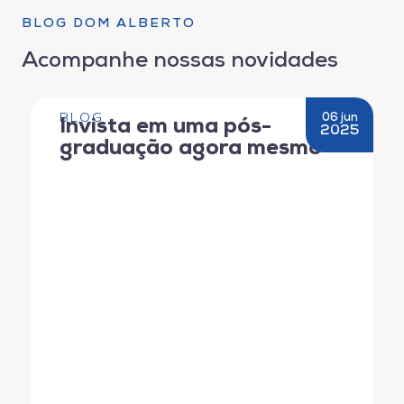
BLOG DOM ALBERTO
Acompanhe nossas novidades
BLOG
06 jun
Invista em uma pós-
2025
graduação agora mesmo