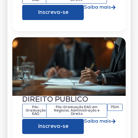
EAD
Direito
Saiba mais
Inscreva-se
DIREITO PÚBLICO
Pós-
Pós-Graduação EAD em
750h
Graduação
Negócios, Administração e
EAD
Direito
Saiba mais
Inscreva-se