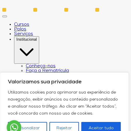
Cursos
Polos
Serviços
Institucional
Conheça-nos
Faça a Rematrícula
Biblioteca
Estatuto e Regimento
Valorizamos sua privacidade
Regulamento Extraordinário Aproveitamento
Resoluções e Portarias
Utilizamos cookies para aprimorar sua experiência de
Política de Privacidade
Egressos
navegação, exibir anúncios ou conteúdo personalizado
CPA – Comissão Própria de Avaliação
e analisar nosso tráfego. Ao clicar em “Aceitar todos”,
Núcleo de Prática Jurídica
Revistas
você concorda com nosso uso de cookies.
Projeto de Extensão
Relatório de Transparência Salarial
Canal de Comunicação do DPO
Personalizar
Rejeitar
Aceitar tudo