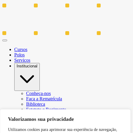
Cursos
Polos
Serviços
Institucional
Conheça-nos
Faça a Rematrícula
Biblioteca
Estatuto e Regimento
Regulamento Extraordinário Aproveitamento
Valorizamos sua privacidade
Resoluções e Portarias
Política de Privacidade
Utilizamos cookies para aprimorar sua experiência de navegação,
Egressos