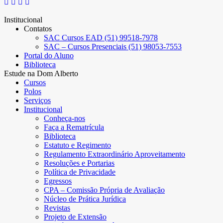
Institucional
Contatos
SAC Cursos EAD (51) 99518-7978
SAC – Cursos Presenciais (51) 98053-7553
Portal do Aluno
Biblioteca
Estude na Dom Alberto
Cursos
Polos
Serviços
Institucional
Conheça-nos
Faça a Rematrícula
Biblioteca
Estatuto e Regimento
Regulamento Extraordinário Aproveitamento
Resoluções e Portarias
Política de Privacidade
Egressos
CPA – Comissão Própria de Avaliação
Núcleo de Prática Jurídica
Revistas
Projeto de Extensão