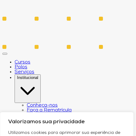
Cursos
Polos
Serviços
Institucional
Conheça-nos
Faça a Rematrícula
Biblioteca
Estatuto e Regimento
Valorizamos sua privacidade
Regulamento Extraordinário Aproveitamento
Resoluções e Portarias
Utilizamos cookies para aprimorar sua experiência de
Política de Privacidade