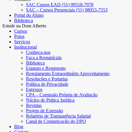
SAC Cursos EAD (51) 99518-7978
SAC – Cursos Presenciais (51) 98053-7553
Portal do Aluno
Biblioteca
Estude na Dom Alberto
Cursos
Polos
Serviços
Institucional
Conheça-nos
Faça a Rematrícula
Biblioteca
Estatuto e Regimento
Regulamento Extraordinário Aproveitamento
Resoluções e Portarias
Política de Privacidade
Egressos
CPA – Comissão Própria de Avaliação
Núcleo de Prática Jurídica
Revistas
Projeto de Extensão
Relatório de Transparência Salarial
Canal de Comunicação do DPO
Blog
Contato