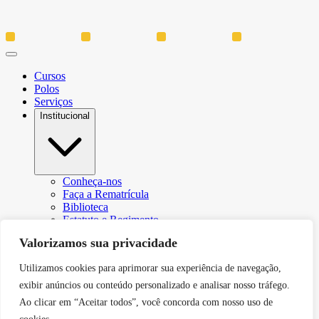
Cursos
Polos
Serviços
Institucional
Conheça-nos
Faça a Rematrícula
Biblioteca
Estatuto e Regimento
Regulamento Extraordinário Aproveitamento
Valorizamos sua privacidade
Resoluções e Portarias
Política de Privacidade
Utilizamos cookies para aprimorar sua experiência de navegação,
Egressos
CPA – Comissão Própria de Avaliação
exibir anúncios ou conteúdo personalizado e analisar nosso tráfego.
Núcleo de Prática Jurídica
Ao clicar em “Aceitar todos”, você concorda com nosso uso de
Revistas