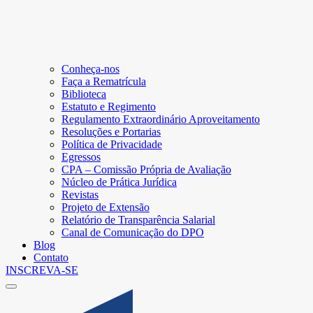
Conheça-nos
Faça a Rematrícula
Biblioteca
Estatuto e Regimento
Regulamento Extraordinário Aproveitamento
Resoluções e Portarias
Política de Privacidade
Egressos
CPA – Comissão Própria de Avaliação
Núcleo de Prática Jurídica
Revistas
Projeto de Extensão
Relatório de Transparência Salarial
Canal de Comunicação do DPO
Blog
Contato
INSCREVA-SE