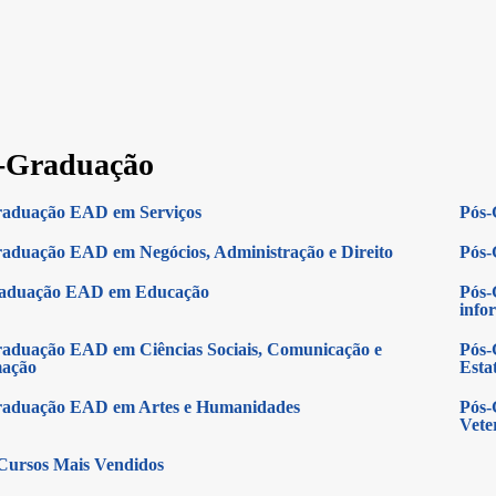
-Graduação
raduação EAD em Serviços
Pós-
aduação EAD em Negócios, Administração e Direito
Pós-
raduação EAD em Educação
Pós-
info
aduação EAD em Ciências Sociais, Comunicação e
Pós-
mação
Estat
raduação EAD em Artes e Humanidades
Pós-
Vete
Cursos Mais Vendidos