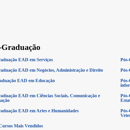
-Graduação
raduação EAD em Serviços
Pós-
aduação EAD em Negócios, Administração e Direito
Pós-
raduação EAD em Educação
Pós-
info
aduação EAD em Ciências Sociais, Comunicação e
Pós-
mação
Estat
raduação EAD em Artes e Humanidades
Pós-
Vete
Cursos Mais Vendidos