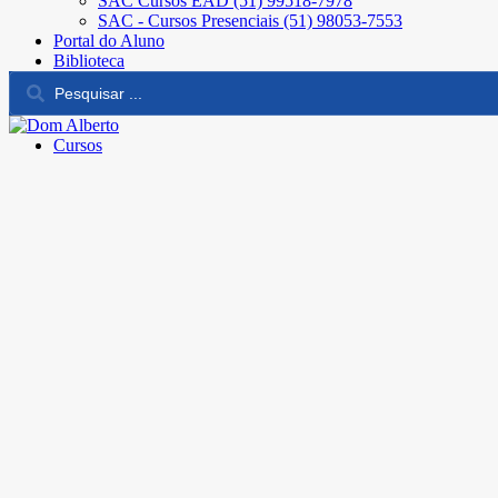
SAC Cursos EAD (51) 99518-7978
SAC - Cursos Presenciais (51) 98053-7553
Portal do Aluno
Biblioteca
Cursos