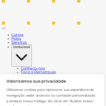
Cursos
Polos
Serviços
Institucional
Conheça-nos
Faça a Rematrícula
Biblioteca
Estatuto e Regimento
Valorizamos sua privacidade
Regulamento Extraordinário Aproveitamento
Resoluções e Portarias
Utilizamos cookies para aprimorar sua experiência de
Política de Privacidade
Egressos
navegação, exibir anúncios ou conteúdo personalizado
CPA – Comissão Própria de Avaliação
e analisar nosso tráfego. Ao clicar em “Aceitar todos”,
Núcleo de Prática Jurídica