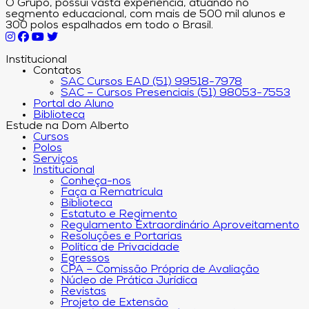
O Grupo, possui vasta experiência, atuando no
segmento educacional, com mais de 500 mil alunos e
300 polos espalhados em todo o Brasil.
Institucional
Contatos
SAC Cursos EAD (51) 99518-7978
SAC – Cursos Presenciais (51) 98053-7553
Portal do Aluno
Biblioteca
Estude na Dom Alberto
Cursos
Polos
Serviços
Institucional
Conheça-nos
Faça a Rematrícula
Biblioteca
Estatuto e Regimento
Regulamento Extraordinário Aproveitamento
Resoluções e Portarias
Política de Privacidade
Egressos
CPA – Comissão Própria de Avaliação
Núcleo de Prática Jurídica
Revistas
Projeto de Extensão