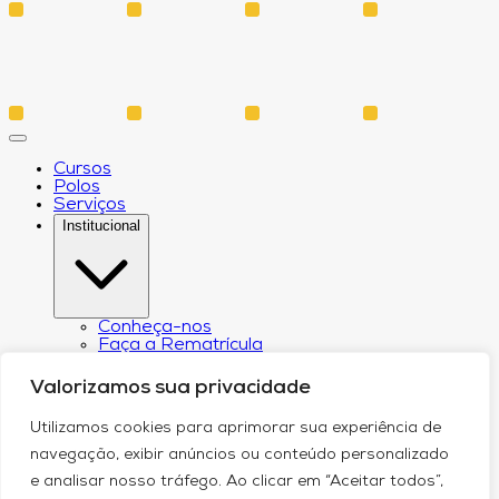
Cursos
Polos
Serviços
Institucional
Conheça-nos
Faça a Rematrícula
Biblioteca
Estatuto e Regimento
Valorizamos sua privacidade
Regulamento Extraordinário Aproveitamento
Resoluções e Portarias
Utilizamos cookies para aprimorar sua experiência de
Política de Privacidade
Egressos
navegação, exibir anúncios ou conteúdo personalizado
CPA – Comissão Própria de Avaliação
e analisar nosso tráfego. Ao clicar em “Aceitar todos”,
Núcleo de Prática Jurídica