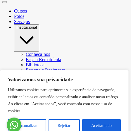
Cursos
Polos
Serviços
Institucional
Conheça-nos
Faça a Rematrícula
Biblioteca
Estatuto e Regimento
Regulamento Extraordinário Aproveitamento
Valorizamos sua privacidade
Resoluções e Portarias
Política de Privacidade
Utilizamos cookies para aprimorar sua experiência de navegação,
Egressos
CPA – Comissão Própria de Avaliação
exibir anúncios ou conteúdo personalizado e analisar nosso tráfego.
Núcleo de Prática Jurídica
Ao clicar em “Aceitar todos”, você concorda com nosso uso de
Revistas
cookies.
Projeto de Extensão
Relatório de Transparência Salarial
Canal de Comunicação do DPO
Personalizar
Rejeitar
Aceitar tudo
Blog