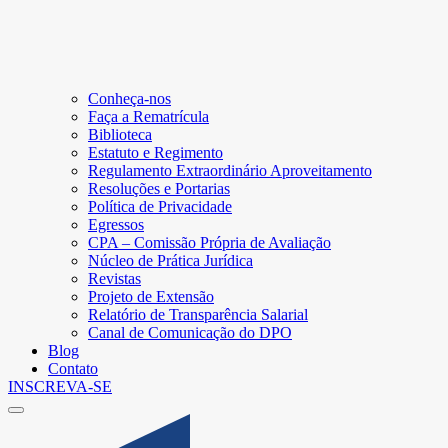
Conheça-nos
Faça a Rematrícula
Biblioteca
Estatuto e Regimento
Regulamento Extraordinário Aproveitamento
Resoluções e Portarias
Política de Privacidade
Egressos
CPA – Comissão Própria de Avaliação
Núcleo de Prática Jurídica
Revistas
Projeto de Extensão
Relatório de Transparência Salarial
Canal de Comunicação do DPO
Blog
Contato
INSCREVA-SE