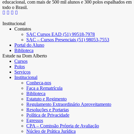
educacional, com mais de 500 mil alunos e 300 polos espalhados em
todo o Brasil.
Institucional
Contatos
SAC Cursos EAD (51) 99518-7978
SAC – Cursos Presenciais (51) 98053-7553
Portal do Aluno
Biblioteca
Estude na Dom Alberto
Cursos
Polos
Serviços
Institucional
Conheça-nos
Faça a Rematrícula
Biblioteca
Estatuto e Regimento
Regulamento Extraordinário Aproveitamento
Resoluções e Portarias
Política de Privacidade
Egressos
CPA – Comissão Própria de Avaliação
Núcleo de Prática Jurídica