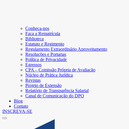
Conheça-nos
Faça a Rematrícula
Biblioteca
Estatuto e Regimento
Regulamento Extraordinário Aproveitamento
Resoluções e Portarias
Política de Privacidade
Egressos
CPA – Comissão Própria de Avaliação
Núcleo de Prática Jurídica
Revistas
Projeto de Extensão
Relatório de Transparência Salarial
Canal de Comunicação do DPO
Blog
Contato
INSCREVA-SE