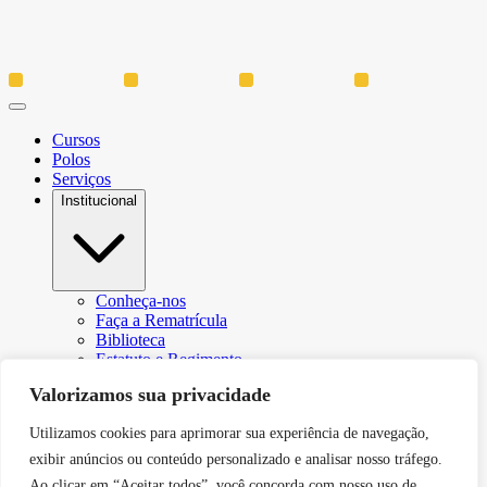
Cursos
Polos
Serviços
Institucional
Conheça-nos
Faça a Rematrícula
Biblioteca
Estatuto e Regimento
Regulamento Extraordinário Aproveitamento
Valorizamos sua privacidade
Resoluções e Portarias
Política de Privacidade
Utilizamos cookies para aprimorar sua experiência de navegação,
Egressos
CPA – Comissão Própria de Avaliação
exibir anúncios ou conteúdo personalizado e analisar nosso tráfego.
Núcleo de Prática Jurídica
Ao clicar em “Aceitar todos”, você concorda com nosso uso de