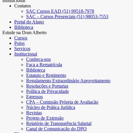
Institucional
Contatos
SAC Cursos EAD (51) 99518-7978
SAC – Cursos Presenciais (51) 98053-7553
Portal do Aluno
Biblioteca
Estude na Dom Alberto
Cursos
Polos
Serviços
Institucional
Conheça-nos
Faça a Rematrícula
Biblioteca
Estatuto e Regimento
Regulamento Extraordinário Aproveitamento
Resoluções e Portarias
Política de Privacidade
Egressos
CPA – Comissão Própria de Avaliação
Núcleo de Prática Jurídica
Revistas
Projeto de Extensão
Relatório de Transparência Salarial
Canal de Comunicação do DPO