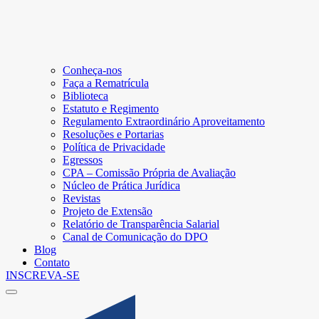
Conheça-nos
Faça a Rematrícula
Biblioteca
Estatuto e Regimento
Regulamento Extraordinário Aproveitamento
Resoluções e Portarias
Política de Privacidade
Egressos
CPA – Comissão Própria de Avaliação
Núcleo de Prática Jurídica
Revistas
Projeto de Extensão
Relatório de Transparência Salarial
Canal de Comunicação do DPO
Blog
Contato
INSCREVA-SE