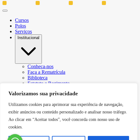
Cursos
Polos
Serviços
Institucional
Conheça-nos
Faça a Rematrícula
Biblioteca
Estatuto e Regimento
Regulamento Extraordinário Aproveitamento
Valorizamos sua privacidade
Resoluções e Portarias
Política de Privacidade
Utilizamos cookies para aprimorar sua experiência de navegação,
Egressos
CPA – Comissão Própria de Avaliação
exibir anúncios ou conteúdo personalizado e analisar nosso tráfego.
Núcleo de Prática Jurídica
Ao clicar em “Aceitar todos”, você concorda com nosso uso de
Revistas
cookies.
Projeto de Extensão
Relatório de Transparência Salarial
Canal de Comunicação do DPO