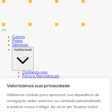
Cursos
Polos
Serviços
Institucional
Conheça-nos
Faça a Rematrícula
Biblioteca
Estatuto e Regimento
Valorizamos sua privacidade
Regulamento Extraordinário Aproveitamento
Resoluções e Portarias
Utilizamos cookies para aprimorar sua experiência de
Política de Privacidade
Egressos
navegação, exibir anúncios ou conteúdo personalizado
CPA – Comissão Própria de Avaliação
e analisar nosso tráfego. Ao clicar em “Aceitar todos”,
Núcleo de Prática Jurídica