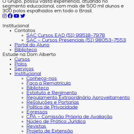
O Grupo, possui vasta experiência, atuando no
segmento educacional, com mais de 500 mil alunos e
300 polos espalhados em todo o Brasil.
Institucional
Contatos
SAC Cursos EAD (51) 99518-7978
SAC – Cursos Presenciais (51) 98053-7553
Portal do Aluno
Biblioteca
Estude na Dom Alberto
Cursos
Polos
Serviços
Institucional
Conheça-nos
Faça a Rematrícula
Biblioteca
Estatuto e Regimento
Regulamento Extraordinário Aproveitamento
Resoluções e Portarias
Política de Privacidade
Egressos
CPA – Comissão Própria de Avaliação
Núcleo de Prática Jurídica
Revistas
Projeto de Extensão