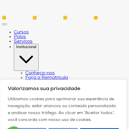
Cursos
Polos
Serviços
Institucional
Conheça-nos
Faça a Rematrícula
Biblioteca
Estatuto e Regimento
Valorizamos sua privacidade
Regulamento Extraordinário Aproveitamento
Resoluções e Portarias
Utilizamos cookies para aprimorar sua experiência de
Política de Privacidade
Egressos
navegação, exibir anúncios ou conteúdo personalizado
CPA – Comissão Própria de Avaliação
e analisar nosso tráfego. Ao clicar em “Aceitar todos”,
Núcleo de Prática Jurídica
Revistas
você concorda com nosso uso de cookies.
Projeto de Extensão
Relatório de Transparência Salarial