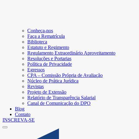
Conheça-nos
Faça a Rematrícula
Biblioteca
Estatuto e Regimento
Regulamento Extraordinário Aproveitamento
Resoluções e Portarias
Política de Privacidade
Egressos
CPA – Comissão Própria de Avaliação
Núcleo de Prática Jurídica
Revistas
Projeto de Extensão
Relatório de Transparência Salarial
Canal de Comunicação do DPO
Blog
Contato
INSCREVA-SE