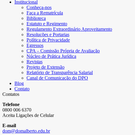
Institucional
Conheça-nos
Faça a Rematrícula
Biblioteca
Estatuto e Regimento
Regulamento Extraordinário Aproveitamento
Resoluções e Portarias
Política de Privacidade
Egressos
CPA – Comissão Própria de Avaliação
Núcleo de Prática Jurídica
Revistas
Projeto de Extensão
Relatório de Transparência Salarial
Canal de Comunicação do DPO
Blog
Contato
Contatos
Telefone
0800 006 6370
Aceita Ligações de Celular
E-mail
dom@domalberto.edu.br