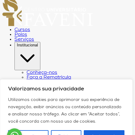
Cursos
Polos
Serviços
Institucional
Conheça-nos
Faça a Rematrícula
Biblioteca
Estatuto e Regimento
Valorizamos sua privacidade
Regulamento Extraordinário Aproveitamento
Resoluções e Portarias
Utilizamos cookies para aprimorar sua experiência de
Política de Privacidade
Egressos
navegação, exibir anúncios ou conteúdo personalizado
CPA – Comissão Própria de Avaliação
e analisar nosso tráfego. Ao clicar em “Aceitar todos”,
Núcleo de Prática Jurídica
Revistas
você concorda com nosso uso de cookies.
Projeto de Extensão
Relatório de Transparência Salarial