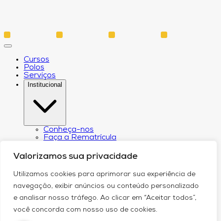
Cursos
Polos
Serviços
Institucional
Conheça-nos
Faça a Rematrícula
Biblioteca
Estatuto e Regimento
Valorizamos sua privacidade
Regulamento Extraordinário Aproveitamento
Resoluções e Portarias
Utilizamos cookies para aprimorar sua experiência de
Política de Privacidade
Egressos
navegação, exibir anúncios ou conteúdo personalizado
CPA – Comissão Própria de Avaliação
e analisar nosso tráfego. Ao clicar em “Aceitar todos”,
Núcleo de Prática Jurídica
Revistas
você concorda com nosso uso de cookies.
Projeto de Extensão