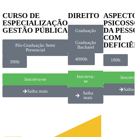
CURSO DE
DIREITO
ASPECT
ESPECIALIZAÇÃO
PSICOSS
GESTÃO PÚBLICA
DA PESS
Graduação
COM
Graduação
DEFICIÊ
Pós-Graduação Semi
Bacharel
Presencial
4000h
180h
390h
Inscreva-
Inscreva
Inscreva-se
se
Saiba 
Saiba mais
Saiba
mais