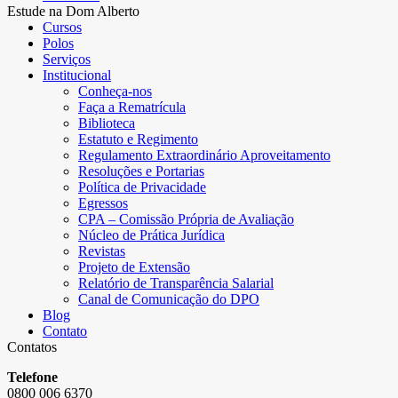
Estude na Dom Alberto
Cursos
Polos
Serviços
Institucional
Conheça-nos
Faça a Rematrícula
Biblioteca
Estatuto e Regimento
Regulamento Extraordinário Aproveitamento
Resoluções e Portarias
Política de Privacidade
Egressos
CPA – Comissão Própria de Avaliação
Núcleo de Prática Jurídica
Revistas
Projeto de Extensão
Relatório de Transparência Salarial
Canal de Comunicação do DPO
Blog
Contato
Contatos
Telefone
0800 006 6370