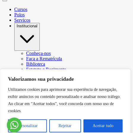
Cursos
Polos
Serviços
Institucional
Conheça-nos
Faça a Rematrícula
Biblioteca
Estatuto e Regimento
Regulamento Extraordinário Aproveitamento
Valorizamos sua privacidade
Resoluções e Portarias
Política de Privacidade
Utilizamos cookies para aprimorar sua experiência de navegação,
Egressos
CPA – Comissão Própria de Avaliação
exibir anúncios ou conteúdo personalizado e analisar nosso tráfego.
Núcleo de Prática Jurídica
Ao clicar em “Aceitar todos”, você concorda com nosso uso de
Revistas
cookies.
Projeto de Extensão
Relatório de Transparência Salarial
Canal de Comunicação do DPO
Personalizar
Rejeitar
Aceitar tudo
Blog