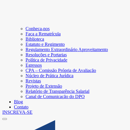
Conheça-nos
Faça a Rematrícula
Biblioteca
Estatuto e Regimento
Regulamento Extraordinário Aproveitamento
Resoluções e Portarias
Política de Privacidade
Egressos
CPA – Comissão Própria de Avaliação
Núcleo de Prática Jurídica
Revistas
Projeto de Extensão
Relatório de Transparência Salarial
Canal de Comunicação do DPO
Blog
Contato
INSCREVA-SE