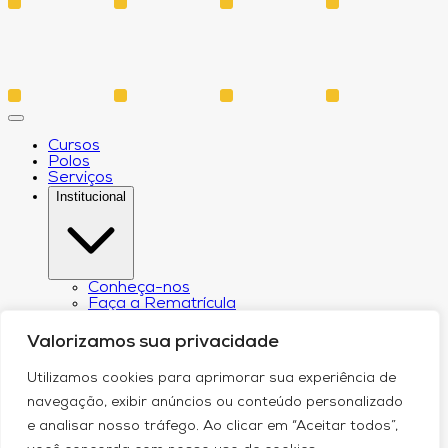
Cursos
Polos
Serviços
Institucional
Conheça-nos
Faça a Rematrícula
Biblioteca
Estatuto e Regimento
Valorizamos sua privacidade
Regulamento Extraordinário Aproveitamento
Resoluções e Portarias
Utilizamos cookies para aprimorar sua experiência de
Política de Privacidade
Egressos
navegação, exibir anúncios ou conteúdo personalizado
CPA – Comissão Própria de Avaliação
e analisar nosso tráfego. Ao clicar em “Aceitar todos”,
Núcleo de Prática Jurídica