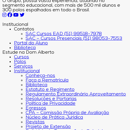
O Grupo, possui vasta experiência, atuando no
segmento educacional, com mais de 500 mil alunos e
300 polos espalhados em todo o Brasil.
Institucional
Contatos
SAC Cursos EAD (51) 99518-7978
SAC – Cursos Presenciais (51) 98053-7553
Portal do Aluno
Biblioteca
Estude na Dom Alberto
Cursos
Polos
Serviços
Institucional
Conheça-nos
Faça a Rematrícula
Biblioteca
Estatuto e Regimento
Regulamento Extraordinário Aproveitamento
Resoluções e Portarias
Política de Privacidade
Egressos
CPA – Comissão Própria de Avaliação
Núcleo de Prática Jurídica
Revistas
Projeto de Extensão