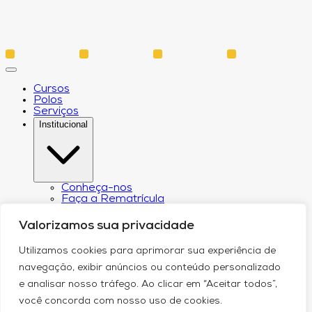
Cursos
Polos
Serviços
Institucional
Conheça-nos
Faça a Rematrícula
Biblioteca
Estatuto e Regimento
Valorizamos sua privacidade
Regulamento Extraordinário Aproveitamento
Resoluções e Portarias
Utilizamos cookies para aprimorar sua experiência de
Política de Privacidade
Egressos
navegação, exibir anúncios ou conteúdo personalizado
CPA – Comissão Própria de Avaliação
e analisar nosso tráfego. Ao clicar em “Aceitar todos”,
Núcleo de Prática Jurídica
Revistas
você concorda com nosso uso de cookies.
Projeto de Extensão