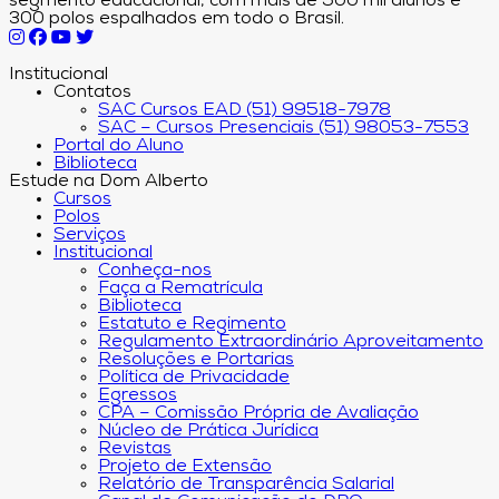
segmento educacional, com mais de 500 mil alunos e
300 polos espalhados em todo o Brasil.
Institucional
Contatos
SAC Cursos EAD (51) 99518-7978
SAC – Cursos Presenciais (51) 98053-7553
Portal do Aluno
Biblioteca
Estude na Dom Alberto
Cursos
Polos
Serviços
Institucional
Conheça-nos
Faça a Rematrícula
Biblioteca
Estatuto e Regimento
Regulamento Extraordinário Aproveitamento
Resoluções e Portarias
Política de Privacidade
Egressos
CPA – Comissão Própria de Avaliação
Núcleo de Prática Jurídica
Revistas
Projeto de Extensão
Relatório de Transparência Salarial