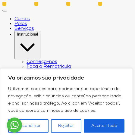
Cursos
Polos
Serviços
Institucional
Conheça-nos
Faça a Rematrícula
Biblioteca
Estatuto e Regimento
Valorizamos sua privacidade
Regulamento Extraordinário Aproveitamento
Resoluções e Portarias
Utilizamos cookies para aprimorar sua experiência de
Política de Privacidade
Egressos
navegação, exibir anúncios ou conteúdo personalizado
CPA – Comissão Própria de Avaliação
e analisar nosso tráfego. Ao clicar em “Aceitar todos”,
Núcleo de Prática Jurídica
Revistas
você concorda com nosso uso de cookies.
Projeto de Extensão
Relatório de Transparência Salarial
Canal de Comunicação do DPO
Personalizar
Rejeitar
Aceitar tudo
Blog
Contato