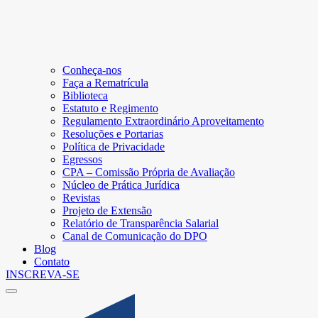
Conheça-nos
Faça a Rematrícula
Biblioteca
Estatuto e Regimento
Regulamento Extraordinário Aproveitamento
Resoluções e Portarias
Política de Privacidade
Egressos
CPA – Comissão Própria de Avaliação
Núcleo de Prática Jurídica
Revistas
Projeto de Extensão
Relatório de Transparência Salarial
Canal de Comunicação do DPO
Blog
Contato
INSCREVA-SE