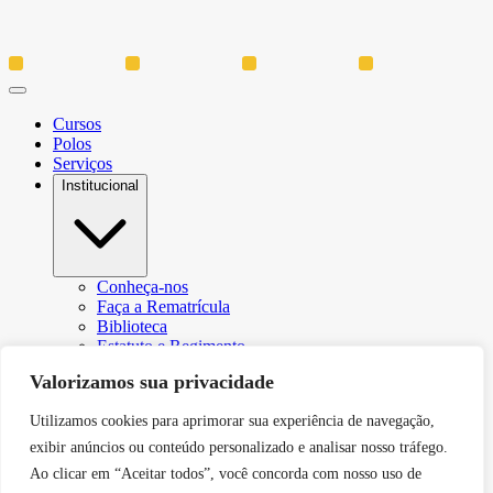
Cursos
Polos
Serviços
Institucional
Conheça-nos
Faça a Rematrícula
Biblioteca
Estatuto e Regimento
Regulamento Extraordinário Aproveitamento
Valorizamos sua privacidade
Resoluções e Portarias
Política de Privacidade
Utilizamos cookies para aprimorar sua experiência de navegação,
Egressos
CPA – Comissão Própria de Avaliação
exibir anúncios ou conteúdo personalizado e analisar nosso tráfego.
Núcleo de Prática Jurídica
Ao clicar em “Aceitar todos”, você concorda com nosso uso de
Revistas