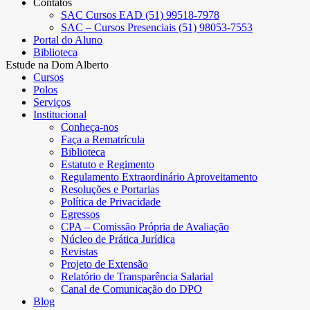
Contatos
SAC Cursos EAD (51) 99518-7978
SAC – Cursos Presenciais (51) 98053-7553
Portal do Aluno
Biblioteca
Estude na Dom Alberto
Cursos
Polos
Serviços
Institucional
Conheça-nos
Faça a Rematrícula
Biblioteca
Estatuto e Regimento
Regulamento Extraordinário Aproveitamento
Resoluções e Portarias
Política de Privacidade
Egressos
CPA – Comissão Própria de Avaliação
Núcleo de Prática Jurídica
Revistas
Projeto de Extensão
Relatório de Transparência Salarial
Canal de Comunicação do DPO
Blog