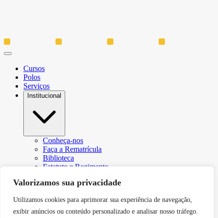
Cursos
Polos
Serviços
Institucional
Conheça-nos
Faça a Rematrícula
Biblioteca
Estatuto e Regimento
Regulamento Extraordinário Aproveitamento
Valorizamos sua privacidade
Resoluções e Portarias
Política de Privacidade
Utilizamos cookies para aprimorar sua experiência de navegação,
Egressos
CPA – Comissão Própria de Avaliação
exibir anúncios ou conteúdo personalizado e analisar nosso tráfego.