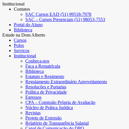
Institucional
Contatos
SAC Cursos EAD (51) 99518-7978
SAC – Cursos Presenciais (51) 98053-7553
Portal do Aluno
Biblioteca
Estude na Dom Alberto
Cursos
Polos
Serviços
Institucional
Conheça-nos
Faça a Rematrícula
Biblioteca
Estatuto e Regimento
Regulamento Extraordinário Aproveitamento
Resoluções e Portarias
Política de Privacidade
Egressos
CPA – Comissão Própria de Avaliação
Núcleo de Prática Jurídica
Revistas
Projeto de Extensão
Relatório de Transparência Salarial
Canal de Comunicação do DPO