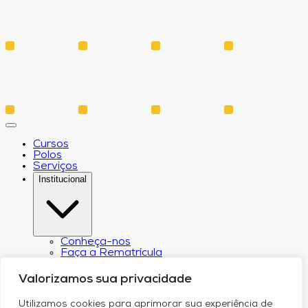
Cursos
Polos
Serviços
Institucional
Conheça-nos
Faça a Rematrícula
Biblioteca
Estatuto e Regimento
Valorizamos sua privacidade
Regulamento Extraordinário Aproveitamento
Resoluções e Portarias
Utilizamos cookies para aprimorar sua experiência de