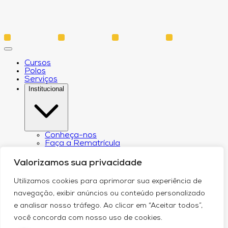
Cursos
Polos
Serviços
Institucional
Conheça-nos
Faça a Rematrícula
Biblioteca
Estatuto e Regimento
Valorizamos sua privacidade
Regulamento Extraordinário Aproveitamento
Resoluções e Portarias
Utilizamos cookies para aprimorar sua experiência de
Política de Privacidade
Egressos
navegação, exibir anúncios ou conteúdo personalizado
CPA – Comissão Própria de Avaliação
e analisar nosso tráfego. Ao clicar em “Aceitar todos”,
Núcleo de Prática Jurídica
Revistas
você concorda com nosso uso de cookies.
Projeto de Extensão