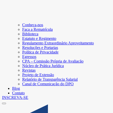
Conheça-nos
Faça a Rematrícula
Biblioteca
Estatuto e Regimento
Regulamento Extraordinário Aproveitamento
Resoluções e Portarias
Política de Privacidade
Egressos
CPA – Comissão Própria de Avaliação
Núcleo de Prática Jurídica
Revistas
Projeto de Extensão
Relatório de Transparência Salarial
Canal de Comunicação do DPO
Blog
Contato
INSCREVA-SE