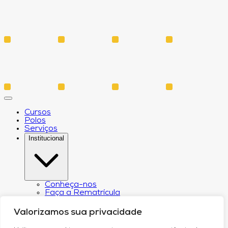
Cursos
Polos
Serviços
Institucional
Conheça-nos
Faça a Rematrícula
Biblioteca
Estatuto e Regimento
Valorizamos sua privacidade
Regulamento Extraordinário Aproveitamento
Resoluções e Portarias