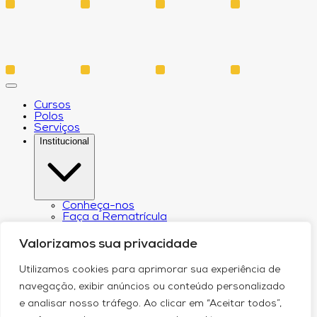
Cursos
Polos
Serviços
Institucional
Conheça-nos
Faça a Rematrícula
Biblioteca
Estatuto e Regimento
Valorizamos sua privacidade
Regulamento Extraordinário Aproveitamento
Resoluções e Portarias
Utilizamos cookies para aprimorar sua experiência de
Política de Privacidade
Egressos
navegação, exibir anúncios ou conteúdo personalizado
CPA – Comissão Própria de Avaliação
e analisar nosso tráfego. Ao clicar em “Aceitar todos”,
Núcleo de Prática Jurídica