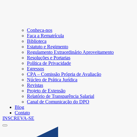
Conheça-nos
Faça a Rematrícula
Biblioteca
Estatuto e Regimento
Regulamento Extraordinário Aproveitamento
Resoluções e Portarias
Política de Privacidade
Egressos
CPA – Comissão Própria de Avaliação
Núcleo de Prática Jurídica
Revistas
Projeto de Extensão
Relatório de Transparência Salarial
Canal de Comunicação do DPO
Blog
Contato
INSCREVA-SE