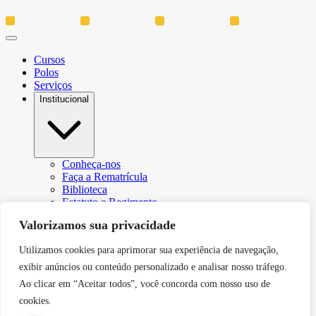
Cursos
Polos
Serviços
Institucional
Conheça-nos
Faça a Rematrícula
Biblioteca
Estatuto e Regimento
Regulamento Extraordinário Aproveitamento
Valorizamos sua privacidade
Resoluções e Portarias
Política de Privacidade
Utilizamos cookies para aprimorar sua experiência de navegação,
Egressos
CPA – Comissão Própria de Avaliação
exibir anúncios ou conteúdo personalizado e analisar nosso tráfego.
Núcleo de Prática Jurídica
Ao clicar em “Aceitar todos”, você concorda com nosso uso de
Revistas
cookies.
Projeto de Extensão