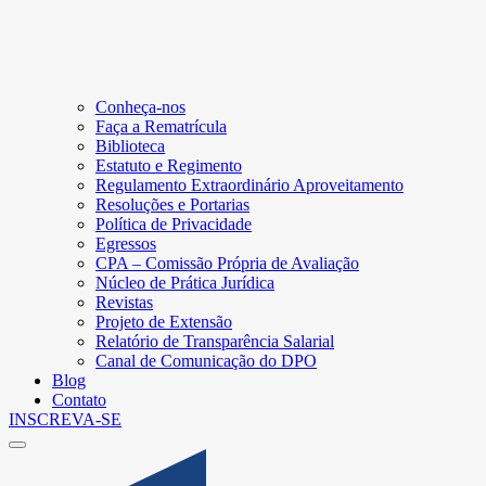
Conheça-nos
Faça a Rematrícula
Biblioteca
Estatuto e Regimento
Regulamento Extraordinário Aproveitamento
Resoluções e Portarias
Política de Privacidade
Egressos
CPA – Comissão Própria de Avaliação
Núcleo de Prática Jurídica
Revistas
Projeto de Extensão
Relatório de Transparência Salarial
Canal de Comunicação do DPO
Blog
Contato
INSCREVA-SE