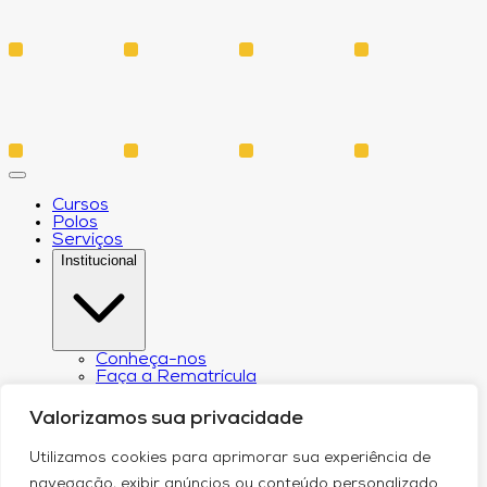
Cursos
Polos
Serviços
Institucional
Conheça-nos
Faça a Rematrícula
Biblioteca
Estatuto e Regimento
Valorizamos sua privacidade
Regulamento Extraordinário Aproveitamento
Resoluções e Portarias
Utilizamos cookies para aprimorar sua experiência de
Política de Privacidade
Egressos
navegação, exibir anúncios ou conteúdo personalizado