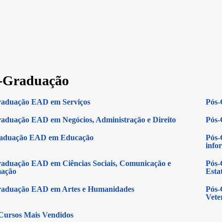
-Graduação
raduação EAD em Serviços
Pós-
aduação EAD em Negócios, Administração e Direito
Pós-
raduação EAD em Educação
Pós-
info
aduação EAD em Ciências Sociais, Comunicação e
Pós-
mação
Estat
raduação EAD em Artes e Humanidades
Pós-
Vete
Cursos Mais Vendidos