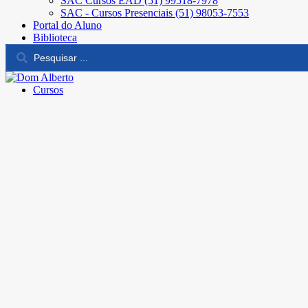
SAC Cursos EAD (51) 99518-7978
SAC - Cursos Presenciais (51) 98053-7553
Portal do Aluno
Biblioteca
Cursos