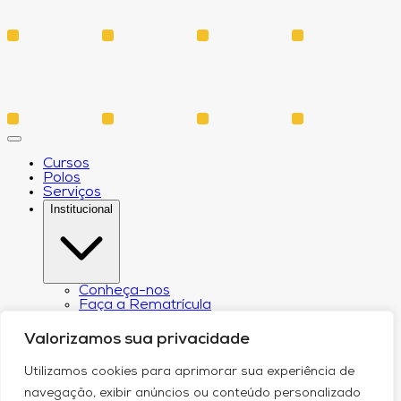
Cursos
Polos
Serviços
Institucional
Conheça-nos
Faça a Rematrícula
Biblioteca
Estatuto e Regimento
Valorizamos sua privacidade
Regulamento Extraordinário Aproveitamento
Resoluções e Portarias
Utilizamos cookies para aprimorar sua experiência de
Política de Privacidade
Egressos
navegação, exibir anúncios ou conteúdo personalizado