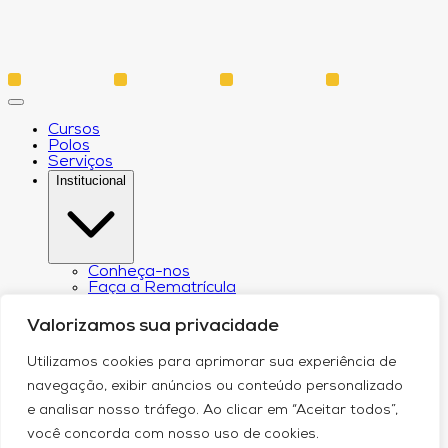
Cursos
Polos
Serviços
Institucional
Conheça-nos
Faça a Rematrícula
Biblioteca
Estatuto e Regimento
Valorizamos sua privacidade
Regulamento Extraordinário Aproveitamento
Resoluções e Portarias
Utilizamos cookies para aprimorar sua experiência de
Política de Privacidade
Egressos
navegação, exibir anúncios ou conteúdo personalizado
CPA – Comissão Própria de Avaliação
e analisar nosso tráfego. Ao clicar em “Aceitar todos”,
Núcleo de Prática Jurídica
Revistas
você concorda com nosso uso de cookies.