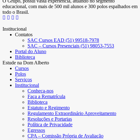
O Grupo, possui vasta experiência, atuando no segmento
educacional, com mais de 500 mil alunos e 300 polos espalhados em
todo o Brasil.
Institucional
Contatos
SAC Cursos EAD (51) 99518-7978
SAC – Cursos Presenciais (51) 98053-7553
Portal do Aluno
Biblioteca
Estude na Dom Alberto
Cursos
Polos
Serviços
Institucional
Conheça-nos
Faça a Rematrícula
Biblioteca
Estatuto e Regimento
Regulamento Extraordinário Aproveitamento
Resoluções e Portarias
Política de Privacidade
Egressos
CPA – Comissão Própria de Avaliação