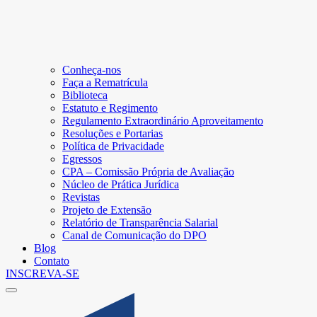
Conheça-nos
Faça a Rematrícula
Biblioteca
Estatuto e Regimento
Regulamento Extraordinário Aproveitamento
Resoluções e Portarias
Política de Privacidade
Egressos
CPA – Comissão Própria de Avaliação
Núcleo de Prática Jurídica
Revistas
Projeto de Extensão
Relatório de Transparência Salarial
Canal de Comunicação do DPO
Blog
Contato
INSCREVA-SE