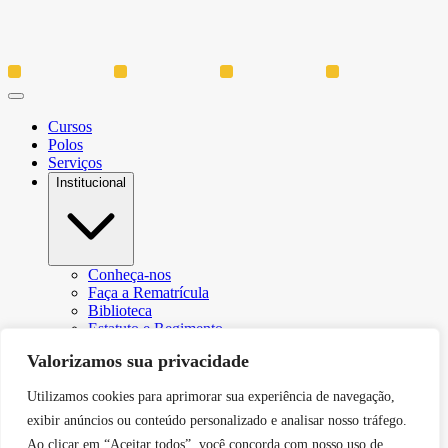
Cursos
Polos
Serviços
Institucional
Conheça-nos
Faça a Rematrícula
Biblioteca
Estatuto e Regimento
Regulamento Extraordinário Aproveitamento
Valorizamos sua privacidade
Resoluções e Portarias
Política de Privacidade
Utilizamos cookies para aprimorar sua experiência de navegação,
Egressos
CPA – Comissão Própria de Avaliação
exibir anúncios ou conteúdo personalizado e analisar nosso tráfego.
Núcleo de Prática Jurídica
Ao clicar em “Aceitar todos”, você concorda com nosso uso de