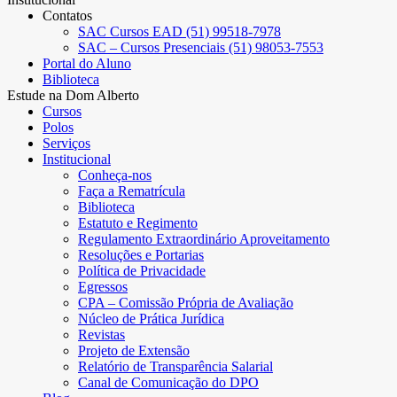
Contatos
SAC Cursos EAD (51) 99518-7978
SAC – Cursos Presenciais (51) 98053-7553
Portal do Aluno
Biblioteca
Estude na Dom Alberto
Cursos
Polos
Serviços
Institucional
Conheça-nos
Faça a Rematrícula
Biblioteca
Estatuto e Regimento
Regulamento Extraordinário Aproveitamento
Resoluções e Portarias
Política de Privacidade
Egressos
CPA – Comissão Própria de Avaliação
Núcleo de Prática Jurídica
Revistas
Projeto de Extensão
Relatório de Transparência Salarial
Canal de Comunicação do DPO