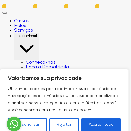
Cursos
Polos
Serviços
Institucional
Conheça-nos
Faça a Rematrícula
Biblioteca
Estatuto e Regimento
Valorizamos sua privacidade
Regulamento Extraordinário Aproveitamento
Resoluções e Portarias
Utilizamos cookies para aprimorar sua experiência de
Política de Privacidade
Egressos
navegação, exibir anúncios ou conteúdo personalizado
CPA – Comissão Própria de Avaliação
e analisar nosso tráfego. Ao clicar em “Aceitar todos”,
Núcleo de Prática Jurídica
Revistas
você concorda com nosso uso de cookies.
Projeto de Extensão
Relatório de Transparência Salarial
Canal de Comunicação do DPO
Personalizar
Rejeitar
Aceitar tudo
Blog