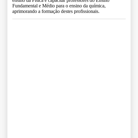
ensino da Física e capacitar professores do Ensino
Fundamental e Médio para o ensino da química,
aprimorando a formação destes profissionais.
Grade Curricular