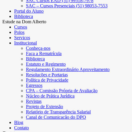
SAC Cursos EAD (51) 99518-7978
SAC – Cursos Presenciais (51) 98053-7553
Portal do Aluno
Biblioteca
Estude na Dom Alberto
Cursos
Polos
Serviços
Institucional
Conheça-nos
Faça a Rematrícula
Biblioteca
Estatuto e Regimento
Regulamento Extraordinário Aproveitamento
Resoluções e Portarias
Política de Privacidade
Egressos
CPA – Comissão Própria de Avaliação
Núcleo de Prática Jurídica
Revistas
Projeto de Extensão
Relatório de Transparência Salarial
Canal de Comunicação do DPO
Blog
Contato