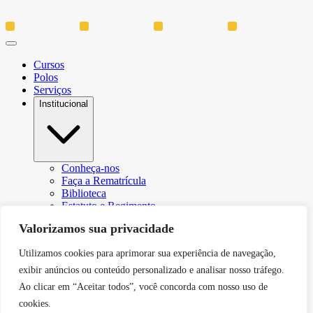
Cursos
Polos
Serviços
Institucional
Conheça-nos
Faça a Rematrícula
Biblioteca
Estatuto e Regimento
Regulamento Extraordinário Aproveitamento
Valorizamos sua privacidade
Resoluções e Portarias
Política de Privacidade
Utilizamos cookies para aprimorar sua experiência de navegação,
Egressos
CPA – Comissão Própria de Avaliação
exibir anúncios ou conteúdo personalizado e analisar nosso tráfego.
Núcleo de Prática Jurídica
Ao clicar em “Aceitar todos”, você concorda com nosso uso de
Revistas
cookies.
Projeto de Extensão