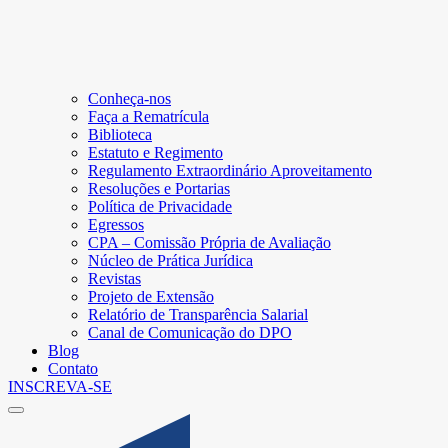
Conheça-nos
Faça a Rematrícula
Biblioteca
Estatuto e Regimento
Regulamento Extraordinário Aproveitamento
Resoluções e Portarias
Política de Privacidade
Egressos
CPA – Comissão Própria de Avaliação
Núcleo de Prática Jurídica
Revistas
Projeto de Extensão
Relatório de Transparência Salarial
Canal de Comunicação do DPO
Blog
Contato
INSCREVA-SE