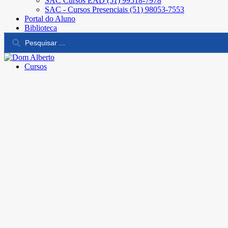
SAC Cursos EAD (51) 99518-7978
SAC - Cursos Presenciais (51) 98053-7553
Portal do Aluno
Biblioteca
Cursos