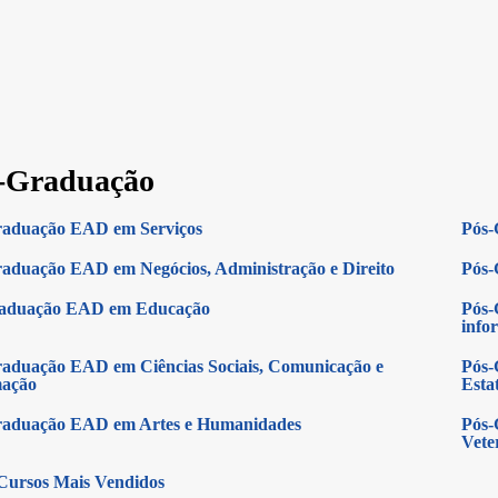
-Graduação
raduação EAD em Serviços
Pós-
aduação EAD em Negócios, Administração e Direito
Pós-
raduação EAD em Educação
Pós-
info
aduação EAD em Ciências Sociais, Comunicação e
Pós-
mação
Estat
raduação EAD em Artes e Humanidades
Pós-
Vete
Cursos Mais Vendidos