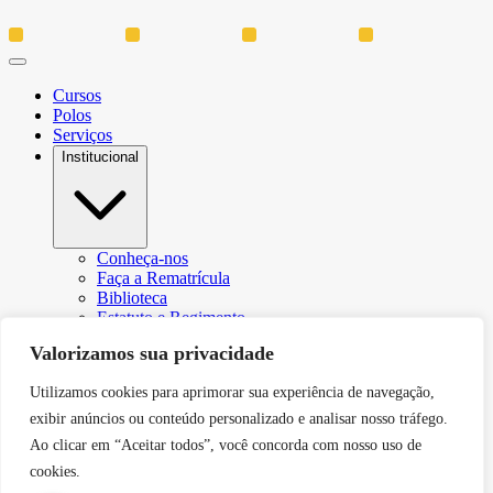
Cursos
Polos
Serviços
Institucional
Conheça-nos
Faça a Rematrícula
Biblioteca
Estatuto e Regimento
Regulamento Extraordinário Aproveitamento
Valorizamos sua privacidade
Resoluções e Portarias
Política de Privacidade
Utilizamos cookies para aprimorar sua experiência de navegação,
Egressos
CPA – Comissão Própria de Avaliação
exibir anúncios ou conteúdo personalizado e analisar nosso tráfego.
Núcleo de Prática Jurídica
Ao clicar em “Aceitar todos”, você concorda com nosso uso de
Revistas
cookies.
Projeto de Extensão