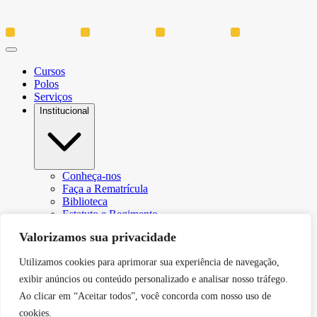
Cursos
Polos
Serviços
Institucional
Conheça-nos
Faça a Rematrícula
Biblioteca
Estatuto e Regimento
Regulamento Extraordinário Aproveitamento
Valorizamos sua privacidade
Resoluções e Portarias
Política de Privacidade
Utilizamos cookies para aprimorar sua experiência de navegação,
Egressos
CPA – Comissão Própria de Avaliação
exibir anúncios ou conteúdo personalizado e analisar nosso tráfego.
Núcleo de Prática Jurídica
Ao clicar em “Aceitar todos”, você concorda com nosso uso de
Revistas
cookies.
Projeto de Extensão