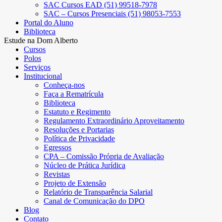
SAC Cursos EAD (51) 99518-7978
SAC – Cursos Presenciais (51) 98053-7553
Portal do Aluno
Biblioteca
Estude na Dom Alberto
Cursos
Polos
Serviços
Institucional
Conheça-nos
Faça a Rematrícula
Biblioteca
Estatuto e Regimento
Regulamento Extraordinário Aproveitamento
Resoluções e Portarias
Política de Privacidade
Egressos
CPA – Comissão Própria de Avaliação
Núcleo de Prática Jurídica
Revistas
Projeto de Extensão
Relatório de Transparência Salarial
Canal de Comunicação do DPO
Blog
Contato