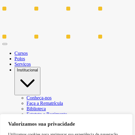
Cursos
Polos
Serviços
Institucional
Conheça-nos
Faça a Rematrícula
Biblioteca
Estatuto e Regimento
Regulamento Extraordinário Aproveitamento
Valorizamos sua privacidade
Resoluções e Portarias
Política de Privacidade
Utilizamos cookies para aprimorar sua experiência de navegação,