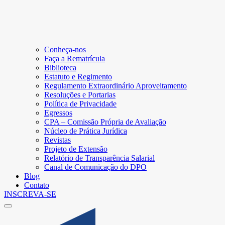
Conheça-nos
Faça a Rematrícula
Biblioteca
Estatuto e Regimento
Regulamento Extraordinário Aproveitamento
Resoluções e Portarias
Política de Privacidade
Egressos
CPA – Comissão Própria de Avaliação
Núcleo de Prática Jurídica
Revistas
Projeto de Extensão
Relatório de Transparência Salarial
Canal de Comunicação do DPO
Blog
Contato
INSCREVA-SE