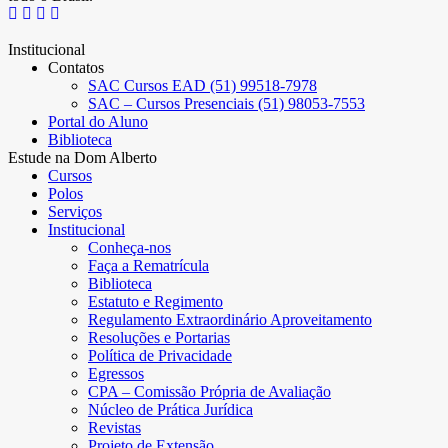
Institucional
Contatos
SAC Cursos EAD (51) 99518-7978
SAC – Cursos Presenciais (51) 98053-7553
Portal do Aluno
Biblioteca
Estude na Dom Alberto
Cursos
Polos
Serviços
Institucional
Conheça-nos
Faça a Rematrícula
Biblioteca
Estatuto e Regimento
Regulamento Extraordinário Aproveitamento
Resoluções e Portarias
Política de Privacidade
Egressos
CPA – Comissão Própria de Avaliação
Núcleo de Prática Jurídica
Revistas
Projeto de Extensão