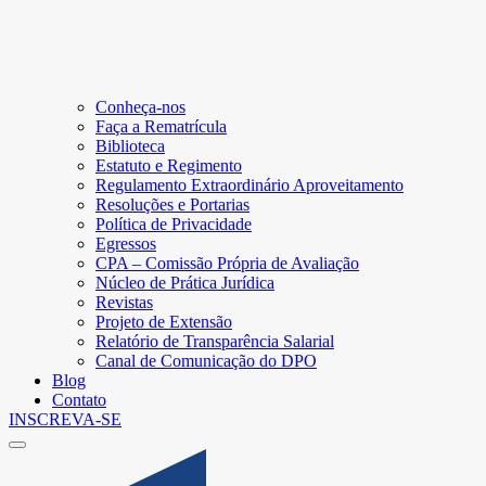
Conheça-nos
Faça a Rematrícula
Biblioteca
Estatuto e Regimento
Regulamento Extraordinário Aproveitamento
Resoluções e Portarias
Política de Privacidade
Egressos
CPA – Comissão Própria de Avaliação
Núcleo de Prática Jurídica
Revistas
Projeto de Extensão
Relatório de Transparência Salarial
Canal de Comunicação do DPO
Blog
Contato
INSCREVA-SE