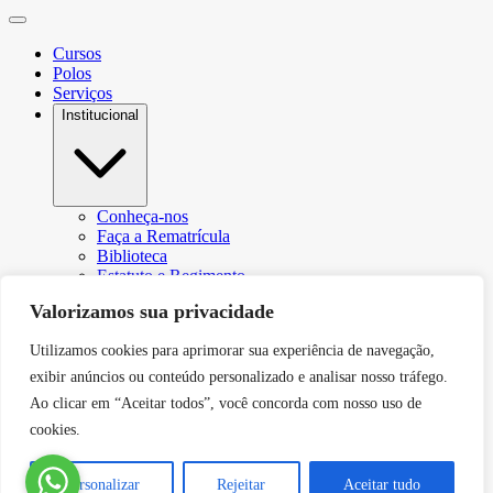
Cursos
Polos
Serviços
Institucional
Conheça-nos
Faça a Rematrícula
Biblioteca
Estatuto e Regimento
Regulamento Extraordinário Aproveitamento
Valorizamos sua privacidade
Resoluções e Portarias
Política de Privacidade
Utilizamos cookies para aprimorar sua experiência de navegação,
Egressos
CPA – Comissão Própria de Avaliação
exibir anúncios ou conteúdo personalizado e analisar nosso tráfego.
Núcleo de Prática Jurídica
Ao clicar em “Aceitar todos”, você concorda com nosso uso de
Revistas
cookies.
Projeto de Extensão
Relatório de Transparência Salarial
Canal de Comunicação do DPO
Personalizar
Rejeitar
Aceitar tudo